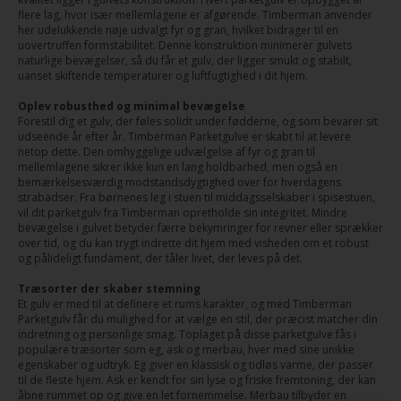
flere lag, hvor især mellemlagene er afgørende. Timberman anvender
her udelukkende nøje udvalgt fyr og gran, hvilket bidrager til en
uovertruffen formstabilitet. Denne konstruktion minimerer gulvets
naturlige bevægelser, så du får et gulv, der ligger smukt og stabilt,
uanset skiftende temperaturer og luftfugtighed i dit hjem.
Oplev robusthed og minimal bevægelse
Forestil dig et gulv, der føles solidt under fødderne, og som bevarer sit
udseende år efter år. Timberman Parketgulve er skabt til at levere
netop dette. Den omhyggelige udvælgelse af fyr og gran til
mellemlagene sikrer ikke kun en lang holdbarhed, men også en
bemærkelsesværdig modstandsdygtighed over for hverdagens
strabadser. Fra børnenes leg i stuen til middagsselskaber i spisestuen,
vil dit parketgulv fra Timberman opretholde sin integritet. Mindre
bevægelse i gulvet betyder færre bekymringer for revner eller sprækker
over tid, og du kan trygt indrette dit hjem med visheden om et robust
og pålideligt fundament, der tåler livet, der leves på det.
Træsorter der skaber stemning
Et gulv er med til at definere et rums karakter, og med Timberman
Parketgulv får du mulighed for at vælge en stil, der præcist matcher din
indretning og personlige smag. Toplaget på disse parketgulve fås i
populære træsorter som eg, ask og merbau, hver med sine unikke
egenskaber og udtryk. Eg giver en klassisk og tidløs varme, der passer
til de fleste hjem. Ask er kendt for sin lyse og friske fremtoning, der kan
åbne rummet op og give en let fornemmelse. Merbau tilbyder en