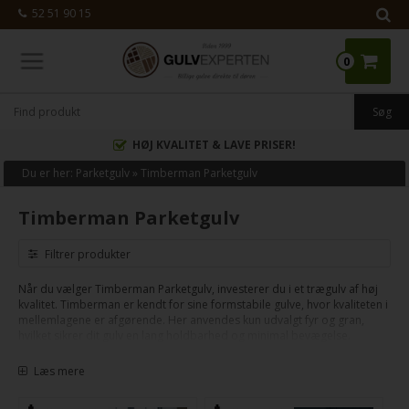
52 51 90 15
0
HØJ KVALITET & LAVE PRISER!
Du er her:
Parketgulv
»
Timberman Parketgulv
Timberman Parketgulv
Filtrer produkter
Når du vælger Timberman Parketgulv, investerer du i et trægulv af høj
kvalitet. Timberman er kendt for sine formstabile gulve, hvor kvaliteten i
mellemlagene er afgørende. Her anvendes kun udvalgt fyr og gran,
hvilket sikrer dit gulv en lang holdbarhed og minimal bevægelse.
Disse parketgulve er designet til at give dit hjem et smukt og solidt
Læs mere
underlag, som du kan nyde i mange år. Toplaget fås i populære
træsorter som eg, ask og merbau, så du kan finde den stil, der passer