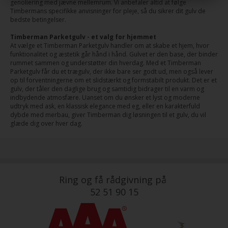
genoliering med jævne mellemrum. Vi anbefaler altid at følge
Timbermans specifikke anvisninger for pleje, så du sikrer dit gulv de
bedste betingelser.
Timberman Parketgulv - et valg for hjemmet
At vælge et Timberman Parketgulv handler om at skabe et hjem, hvor
funktionalitet og æstetik går hånd i hånd. Gulvet er den base, der binder
rummet sammen og understøtter din hverdag. Med et Timberman
Parketgulv får du et trægulv, der ikke bare ser godt ud, men også lever
op til forventningerne om et slidstærkt og formstabilt produkt. Det er et
gulv, der tåler den daglige brug og samtidig bidrager til en varm og
indbydende atmosfære. Uanset om du ønsker et lyst og moderne
udtryk med ask, en klassisk elegance med eg, eller en karakterfuld
dybde med merbau, giver Timberman dig løsningen til et gulv, du vil
glæde dig over hver dag.
Ring og få rådgivning på
52 51 90 15