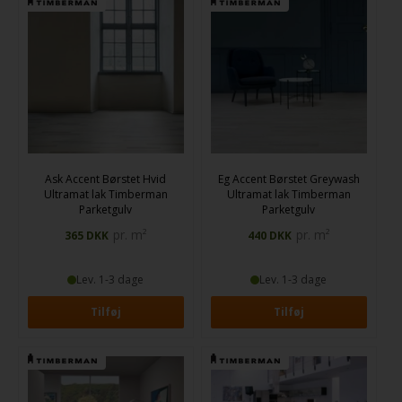
bedst til dit rum. Takket være det unikke Multiclic system er gulvene
desuden lette at samle, hvilket gør monteringen ukompliceret for dig og
dit projekt.
Ask Accent Børstet Hvid
Eg Accent Børstet Greywash
Ultramat lak
Timberman
Ultramat lak
Timberman
Parketgulv
Parketgulv
pr. m²
pr. m²
365
DKK
440
DKK
Lev. 1-3 dage
Lev. 1-3 dage