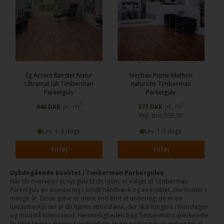
Eg Accent Børstet Natur
Merbau Prime Mathon
Ultramat lak
Timberman
naturolie
Timberman
Parketgulv
Parketgulv
pr. m²
pr. m²
440
DKK
575
DKK
Vejl. pris
599,00
Lev. 1-3 dage
Lev. 1-3 dage
Dybdegående kvalitet i Timberman Parketgulve
Når du overvejer et nyt gulv til dit hjem, er valget af Timberman
Parketgulv en investering i solidt håndværk og en kvalitet, der holder i
mange år. Disse gulve er mere end blot et underlag; de er en
fundamental del af dit hjems atmosfære, der skal fungere i hverdagen
og modstå tidens tand. Hemmeligheden bag Timbermans anerkendte
kvalitet ligger i gulvets konstruktion. Hvert parketgulv er opbygget af