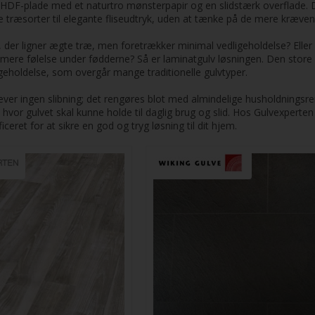
 HDF-plade med et naturtro mønsterpapir og en slidstærk overflade. Det
e træsorter til elegante fliseudtryk, uden at tænke på de mere kræve
v, der ligner ægte træ, men foretrækker minimal vedligeholdelse? E
armere følelse under fødderne? Så er laminatgulv løsningen. Den stor
igeholdelse, som overgår mange traditionelle gulvtyper.
æver ingen slibning; det rengøres blot med almindelige husholdningsren
hvor gulvet skal kunne holde til daglig brug og slid. Hos Gulvexperten
iceret for at sikre en god og tryg løsning til dit hjem.