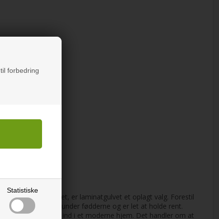
til forbedring
Statistiske
mis med udseendet, er laminatgulvet et oplagt valg. Forestil
også føles behageligt under fødderne og er let at holde rent.
enskaber, der passer ind i et moderne hjem. Det handler om at