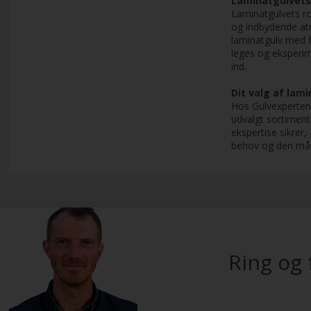
Laminatgulvets
Laminatgulvets ro
og indbydende atmo
laminatgulv med fl
leges og eksperime
ind.
Dit valg af lam
Hos Gulvexperten f
udvalgt sortiment 
ekspertise sikrer,
behov og den måde
Ring og 