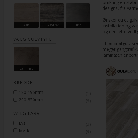
omkring en stabil
designs, fra varm
Ønsker du et gul
Ask
Eksotisk
Flise
installation og v
og den lette vedl
VÆLG GULVTYPE
Et laminatgulv kr
meget gangtrafik, 
laminaten er certif
Laminat
BREDDE
180-195mm
(1)
200-350mm
(3)
VÆLG FARVE
Lys
(3)
Mørk
(3)