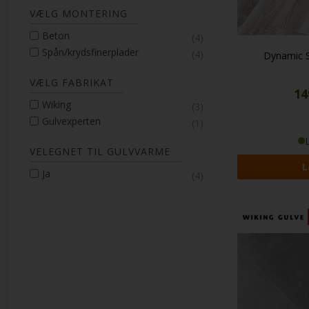
VÆLG MONTERING
Beton
(4)
Spån/krydsfinerplader
(4)
Dynamic S
VÆLG FABRIKAT
14
Wiking
(3)
Gulvexperten
(1)
VELEGNET TIL GULVVARME
Ja
(4)