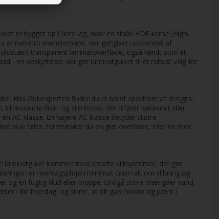
lvet er bygget op i flere lag, hvor en stabil HDF-kerne (High-
du et naturtro mønsterpapir, der gengiver udseendet af
n slidstærk transparent laminatoverflade, også kendt som et
id - en beskyttelse, der gør laminatgulvet til et robust valg for
be. Hos Gulvexperten finder du et bredt spektrum af designs,
 til moderne flise- og stenlooks, der tilfører køkkenet eller
d en AC-klasse. En højere AC-klasse betyder større
t skal føles: foretrækker du en glat overflade, eller en med
nge laminatgulve kommer med smarte kliksystemer, der gør
onteringen er hverdagsplejen minimal. Glem alt om slibning og
dler og en fugtig klud eller moppe. Undgå store mængder vand,
æller i din hverdag, og sikrer, at dit gulv holder sig pænt i