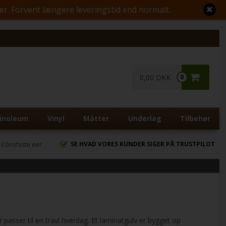
ger. Forvent længere leveringstid end normalt.
0,00 DKK
0
inoleum
Vinyl
Måtter
Underlag
Tilbehør
SE HVAD VORES KUNDER SIGER PÅ TRUSTPILOT
Til brofaste øer
 passer til en travl hverdag. Et laminatgulv er bygget op