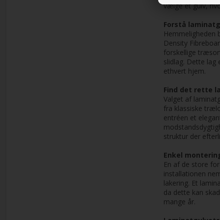
vælge et gulv, hv
Forstå laminat
Hemmeligheden bag 
Density Fibreboar
forskellige træso
slidlag. Dette lag
ethvert hjem.
Find det rette la
Valget af laminat
fra klassiske træl
entréen et elegan
modstandsdygtighe
struktur der efter
Enkel montering
En af de store fo
installationen ne
lakering. Et lami
da dette kan skade 
mange år.