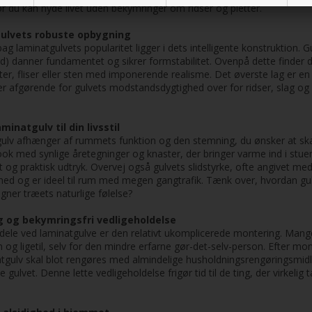
or du kan nyde livet uden bekymringer om ridser og pletter.
gulvets robuste opbygning
laminatgulvets popularitet ligger i dets intelligente konstruktion. Gu
d) danner fundamentet og sikrer formstabilitet. Ovenpå dette finder 
rter, fliser eller sten med imponerende realisme. Det øverste lag er e
 er afgørende for gulvets modstandsdygtighed over for ridser, slag og sl
minatgulv til din livsstil
gulv afhænger af rummets funktion og den stemning, du ønsker at ska
ook med synlige åretegninger og knaster, der bringer varme ind i stuen,
t og praktisk udtryk. Overvej også gulvets slidstyrke, ofte angivet me
d og er ideel til rum med megen gangtrafik. Tænk over, hvordan gulve
ligner træets naturlige følelse?
 og bekymringsfri vedligeholdelse
rdele ved laminatgulve er den relativt ukomplicerede montering. Ma
m og ligetil, selv for den mindre erfarne gør-det-selv-person. Efter m
natgulv skal blot rengøres med almindelige husholdningsrengøringsmi
gulvet. Denne lette vedligeholdelse frigør tid til de ting, der virkelig t