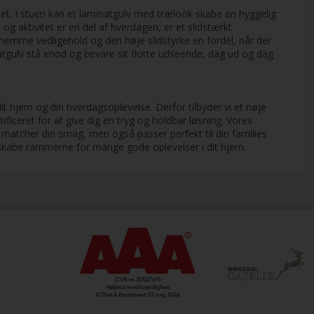
et. I stuen kan et laminatgulv med trælook skabe en hyggelig
og aktivitet er en del af hverdagen, er et slidstærkt
et nemme vedligehold og den høje slidstyrke en fordel, når der
natgulv stå imod og bevare sit flotte udseende, dag ud og dag
dit hjem og din hverdagsoplevelse. Derfor tilbyder vi et nøje
ificeret for at give dig en tryg og holdbar løsning. Vores
re matcher din smag, men også passer perfekt til din families
l skabe rammerne for mange gode oplevelser i dit hjem.