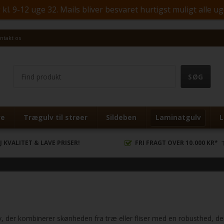
. 9-12 uge 32. Mails bliver besvaret hurtigst muligt alle u
ntakt os
ve
Trægulv til strøer
Sildeben
Laminatgulv
L
J KVALITET & LAVE PRISER!
FRI FRAGT OVER 10.000 KR*
lv, der kombinerer skønheden fra træ eller fliser med en robusthed, der