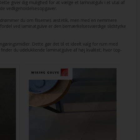
te giver dig mulighed for at vælge et laminatgulv i et utal af
nde vedligeholdelsesopgaver.
ller drømmer du om flisernes æstetik, men med en nemmere
e fordel ved laminatgulve er den bemærkelsesværdige slidstyrke
gøringsmidler. Dette gør det til et ideelt valg for rum med
 finder du udelukkende laminatgulve af høj kvalitet, hvor top-