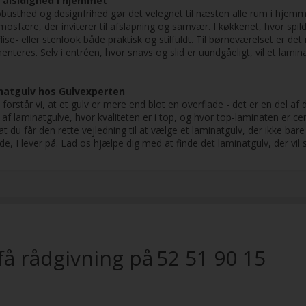
 alsidighed i hjemmet
busthed og designfrihed gør det velegnet til næsten alle rum i hjemm
sfære, der inviterer til afslapning og samvær. I køkkenet, hvor spild 
ise- eller stenlook både praktisk og stilfuldt. Til børneværelset er d
nteres. Selv i entréen, hvor snavs og slid er uundgåeligt, vil et lami
inatgulv hos Gulvexperten
orstår vi, at et gulv er mere end blot en overflade - det er en del af 
af laminatgulve, hvor kvaliteten er i top, og hvor top-laminaten er cert
 at du får den rette vejledning til at vælge et laminatgulv, der ikke ba
, I lever på. Lad os hjælpe dig med at finde det laminatgulv, der vi
få rådgivning på
52 51 90 15