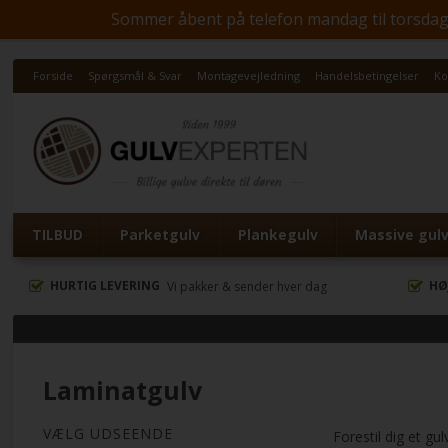
Sommer åbent på telefon mandag til torsdag kl
Forside
Spørgsmål & Svar
Montagevejledning
Handelsbetingelser
Ko
TILBUD
Parketgulv
Plankegulv
Massive gul
HURTIG LEVERING
HØ
Vi pakker & sender hver dag
Laminatgulv
VÆLG UDSEENDE
Forestil dig et gu