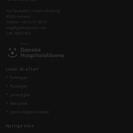
Ved Stranden 1 (ingen udstilling)
9560 Hadsund
Telefon: +45 52 51 90 15
salg@gulvexperten.com
CVR: 30527615
Leder du efter?
Parketgulv
Plankegulv
Laminatgulv
Skibsplank
22mm trægulv til strøer
Nyttige links