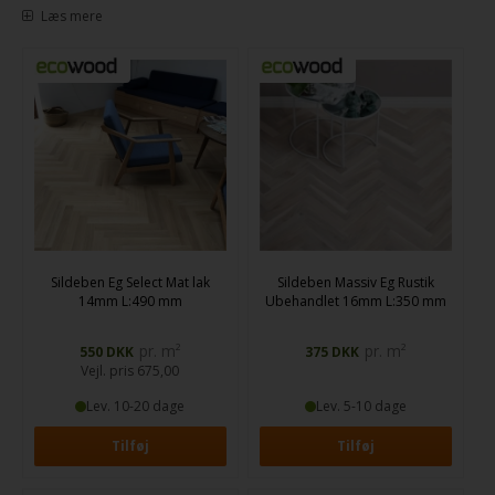
Et sildebensgulv kan transformere både den klassiske patriciavilla og
Læs mere
den stilrene funkisvilla ved at skabe et markant og indbydende udtryk.
Den karakteristiske måde, de smalle, korte stave samles og limes på
gulvspånplader eller beton, skaber det genkendelige mønster, som
mange drømmer om. Dette gulv er ikke blot en overflade; det er et
centralt element, der definerer rummets karakter og den daglige
oplevelse i hjemmet.
Sildeben Eg Select Mat lak
Sildeben Massiv Eg Rustik
14mm L:490 mm
Ubehandlet 16mm L:350 mm
pr. m²
pr. m²
550
DKK
375
DKK
Vejl. pris
675,00
Lev. 10-20 dage
Lev. 5-10 dage