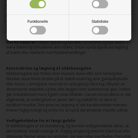
valg på grund af sin slidstyrke og æstetik. Eg giver mulighed for
forskellige udtryk, alt efter overfladebehandling og sortering:
Lyse nuancer
Kan åbne op for rummet og give et let og nordisk
udtryk. Disse gulve er ofte behandlet med hvidpigmenteret olie eller lak.
Funktionelle
Statistiske
Naturlige nuancer
Fremhæver egens autentiske glød og struktur, ofte
behandlet med klar olie eller mat lak for et diskret, men tydeligt
træudtryk.
Mørke nuancer
Tilføjer dybde og karakter til rummet og kan skabe en
mere intens og sofistikeret atmosfære. Disse opnås typisk via røgning
af træet eller mørkere overfladebehandlinger.
Konstruktion og lægning af sildebensgulve
Sildebensgulve kan findes som massive stave eller som lamelgulve.
Massive stave limes direkte på et stabilt underlag som gulvspånplader
eller beton. Lamelgulve, med deres opbygning i flere lag, tilbyder en
dimensionel stabilitet og kan ofte lægges som svømmende gulv, hvilket
gør installationen mere ligetil i visse tilfælde. Uanset konstruktion er det
afgørende, at undergulvet er jævnt, tørt og stabilt for at sikre et
holdbart resultat. Den præcise lægning af det karakteristiske mønster
kræver faglig indsigt og omhu for at opnå det ønskede visuelle udtryk.
Vedligeholdelse for et langt gulvliv
Et sildebensgulv er en investering, og korrekt vedligeholdelse sikrer, at
det forbliver smukt i mange år. Daglig rengøring med en blød kost eller
støvsuger fjerner snavs og småsten, der kan ridse overfladen. Periodisk