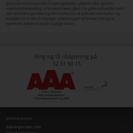
gulvvask med passende rengøringsmidler, afstemt efter gulvets
overfladebehandling, vil bevare træets glød. For gulve behandlet med
olie anbefales genoliering efter behov for at opfriske overfladen og
beskytte mod slid. Et velplejet sildebensgulv vil fortsat bidrage til
hjemmets skønhed og din daglige trivsel.
Ring og få rådgivning på
52 51 90 15
Information
Gulvexperten.com
Part of
HM-Group