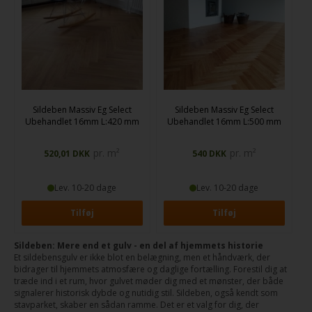
Sildeben Massiv Eg Select
Sildeben Massiv Eg Select
Ubehandlet 16mm L:420 mm
Ubehandlet 16mm L:500 mm
pr. m²
pr. m²
520,01
DKK
540
DKK
Lev. 10-20 dage
Lev. 10-20 dage
Sildeben: Mere end et gulv - en del af hjemmets historie
Et sildebensgulv er ikke blot en belægning, men et håndværk, der
bidrager til hjemmets atmosfære og daglige fortælling. Forestil dig at
træde ind i et rum, hvor gulvet møder dig med et mønster, der både
signalerer historisk dybde og nutidig stil. Sildeben, også kendt som
stavparket, skaber en sådan ramme. Det er et valg for dig, der