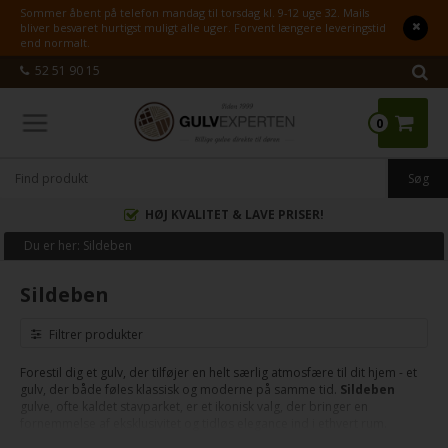
Sommer åbent på telefon mandag til torsdag kl. 9-12 uge 32. Mails
bliver besvaret hurtigst muligt alle uger. Forvent længere leveringstid
end normalt.
52 51 90 15
0
HØJ KVALITET & LAVE PRISER!
Du er her:
Sildeben
Sildeben
Filtrer produkter
Forestil dig et gulv, der tilføjer en helt særlig atmosfære til dit hjem - et
gulv, der både føles klassisk og moderne på samme tid.
Sildeben
gulve, ofte kaldet stavparket, er et ikonisk valg, der bringer en
fornemmelse af eksklusivitet og tidløs elegance ind i ethvert rum.