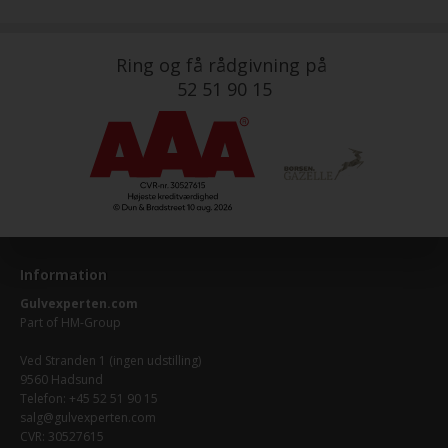
Ring og få rådgivning på
52 51 90 15
Information
Gulvexperten.com
Part of
HM-Group
Ved Stranden 1 (ingen udstilling)
9560 Hadsund
Telefon: +45 52 51 90 15
salg@gulvexperten.com
CVR: 30527615