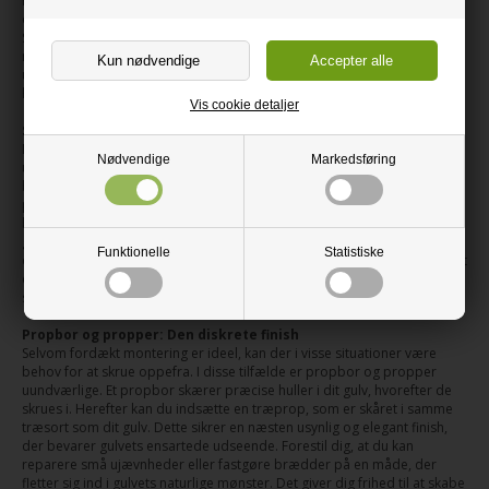
men også føles behageligt fjedrende under fødderne, dæmper trinlyd
og bidrager til en rolig atmosfære i rummet. Elastilon gør netop dette.
Samtidig forenkler det installationsprocessen betydeligt, da du kan
montere gulvet direkte ovenpå underlaget uden at skulle fuldlime det til
undergulvet, hvilket sparer tid og besvær. Dette er især en fordel i rum,
hvor du ønsker en stabil, men samtidig fleksibel løsning.
Vis cookie detaljer
Skruer til fordækt montering: For et fejlfrit udtryk
Når du lægger massive gulve, er det ofte ønsket at opnå et udseende
Nødvendige
Markedsføring
uden synlige skruehuller. Her kommer skruer til fordækt montering ind i
billedet. Disse specialdesignede skruer er essentielle for at sikre, at dit
plankegulv ligger fast og stabilt, uden at du skal bekymre dig om synlige
befæstigelser, der forstyrrer gulvets naturlige æstetik. De monteres i
gulvbræddernes fer og not, hvilket holder brædderne sikkert på plads
Funktionelle
Statistiske
og minimerer risikoen for knirkelyde eller bevægelse over tid. Resultatet
er et gulv, der ikke alene ser professionelt ud, men også holder sig
smukt og stabilt i mange år, selv med daglig brug.
Propbor og propper: Den diskrete finish
Selvom fordækt montering er ideel, kan der i visse situationer være
behov for at skrue oppefra. I disse tilfælde er propbor og propper
uundværlige. Et propbor skærer præcise huller i dit gulv, hvorefter de
skrues i. Herefter kan du indsætte en træprop, som er skåret i samme
træsort som dit gulv. Dette sikrer en næsten usynlig og elegant finish,
der bevarer gulvets ensartede udseende. Forestil dig, at du kan
reparere små ujævnheder eller fastgøre brædder på en måde, der
fletter sig ind i gulvets naturlige mønster. Det giver dig frihed til at skabe