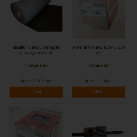
douglas og pitch pine. Vælg blandt produkter, der er skabt til at holde,
og som understøtter dit gulvs levetid og udseende i hverdagen.
Elastilon Klæbeunderlag til
Skruer til fordækt 4x70/48, 200
massivgulve 50m2
stk.
9.765,00
DKK
325,00
DKK
Lev. 20-30 dage
Lev. 1-3 dage