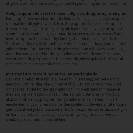
et gulv, hvor hver eneste detalje er tænkt igennem og udført med omhu.
Vælg propper i den rette træsort: Eg, ask, douglas og pitch pine
For at opnå den mest harmoniske finish er det vigtigt at vælge propper,
der matcher dit gulvs træsort. Hos Gulvexperten finder du propper i
træsorter som eg, ask, douglas og pitch pine. Ved at vælge propper i
samme træsort som dit gulv, opnår du en jævn og ensartet overflade,
hvor propperne falder naturligt ind og bliver en del af gulvets helhed.
Dette er særligt vigtigt for at bevare det autentiske udtryk, som massive
gulve er kendt for. Uanset om dit gulv er lyst som ask, klassisk som eg,
med den særlige glød fra douglas eller karakterfuldt som pitch pine,
kan du finde de propper, der fuldender dit gulvprojekt og bidrager til
den perfekte hverdagsoplevelse i dit hjem.
Invester i det rette tilbehør for langvarig glæde
Det rette tilbehør til massive gulve er en investering, der betaler sig i
længden. Det handler ikke kun om at få gulvet lagt korrekt, men også
om at sikre, at det holder sig smukt og funktionelt gennem mange år
med slid og hverdagsbrug. Fra underlag, der optimerer komfort og
akustik, til skruer og propper, der garanterer en fejlfri finish - hvert
eneste element spiller en rolle for den samlede oplevelse af dit massive
gulv. Ved at vælge kvalitetstilbehør fra Gulvexperten sikrer du, at dit gulv
er klar til at modstå hverdagens udfordringer og fortsat vil være et
smukt og solidt fundament i dit hjem.