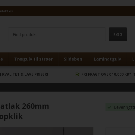
ntakt os
ve
Trægulv til strøer
Sildeben
Laminatgulv
L
J KVALITET & LAVE PRISER!
FRI FRAGT OVER 10.000 KR*
 Matlak 260mm
Leveringst
opklik