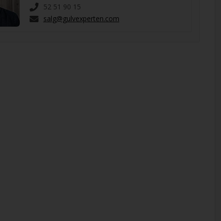
52 51 90 15
salg@gulvexperten.com