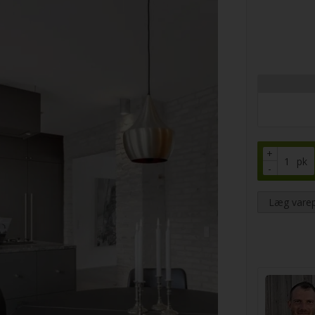
+
pk
-
Læg varep