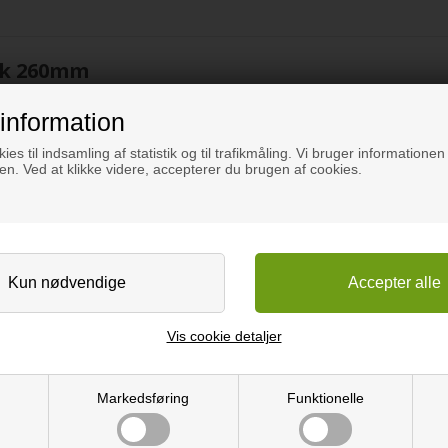
lak 260mm
ik
information
dden og 2200mm i længden.
ies til indsamling af statistik og til trafikmåling. Vi bruger informationen 
Gulvtype:
lvet er med flotte knaster og
n. Ved at klikke videre, accepterer du brugen af cookies.
Sortering:
Behandling:
rve og det vil derfor ligne et
Mål:
Slidlag:
Vis cookie detaljer
Montage:
Gulvvarme:
Markedsføring
Funktionelle
Pakkestørrelse:
Garanti: