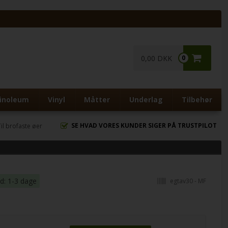
0,00 DKK
0
inoleum
Vinyl
Måtter
Underlag
Tilbehør
SE HVAD VORES KUNDER SIGER PÅ TRUSTPILOT
Til brofaste øer
id: 1-3 dage
egtav30 - MF