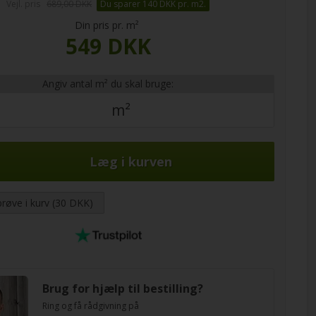
Vejl. pris
689,00 DKK
Du sparer
140 DKK pr. m2.
Din pris pr. m²
549 DKK
Angiv antal m² du skal bruge:
m²
røve i kurv (30 DKK)
Brug for hjælp til bestilling?
Ring og få rådgivning på