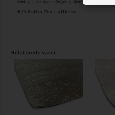
Montagevejledning medfølger i pakkerne.
HUSK: Bestil ca. 7% ekstra til fraskær!
Relaterede varer