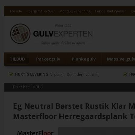
Forside
Spørgsmål & Svar
Montagevejledning
Handelsbetingelser
Ko
TILBUD
Parketgulv
Plankegulv
Massive gul
HURTIG LEVERING
HØ
Vi pakker & sender hver dag
Du er her:
TILBUD
Eg Neutral Børstet Rustik Klar
Masterfloor Herregaardsplank T
KAMPAGNE