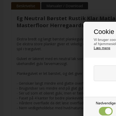
Beskrivelse
Manualer / Download
Eg Neutral Børstet Rustik Klar Mat
Masterfloor Herregaardsplank Topkl
Cookie 
Ekstra bredt og langt børstet plankegulv på 260mm i bre
Vi bruger cook
De ekstra store planker giver et virkelig eksklusivt gulv. Gu
af hjemmeside
Læs mere
spil i trægulvet.
Gulvet er lakeret med en neutral lak som ikke giver gulvet fa
ubehandlet gulv farvemæssigt.
Plankegulvet er let børstet, og det giver følgende fordele:
- Genskær langt mindre end glatte overflader.
- Brugsridser ses mindre end på glat gulv.
- Ser ud som et olieret gulv, men er færdigbehandlet.
- Faset på 4 kanter for bedre plankevirkning.
- Hårdere overflade da det løse overfladetræ er børstet af.
Nødvendige
- Nem vedligeholdelse med hvid/natursæbe.