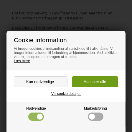
Flot kvalitets parketgulv i ask fra norske Boen. Marcato er en
rustik sortering med meget spil i trægulvet.
Boen yder 20 års garanti på trægulvet, hvis det er korrekt
monteret og vedligeholdt.
Cookie information
Montagevejledning medfølger i pakkerne.
Vi bruger cookies til indsamling af statistik og til trafikmåling. Vi
HUSK: Bestil ca. 7% ekstra til fraskær!
bruger informationen til forbedring af hjemmesiden. Ved at klikke
videre, accepterer du brugen af cookies.
Læs mere
Vis cookie detaljer
Nødvendige
Markedsføring