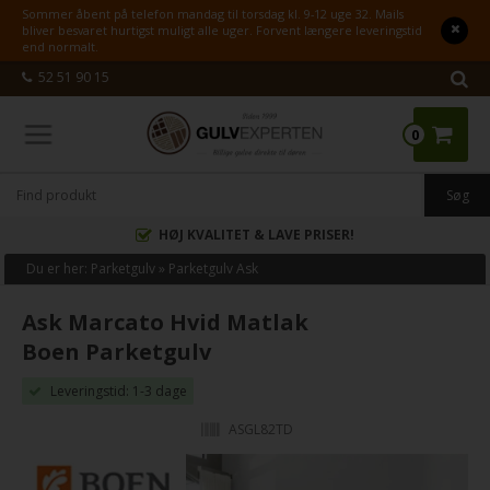
Sommer åbent på telefon mandag til torsdag kl. 9-12 uge 32. Mails
bliver besvaret hurtigst muligt alle uger. Forvent længere leveringstid
end normalt.
52 51 90 15
0
HØJ KVALITET & LAVE PRISER!
Du er her:
Parketgulv
»
Parketgulv Ask
Ask Marcato Hvid Matlak
Boen Parketgulv
Leveringstid: 1-3 dage
ASGL82TD