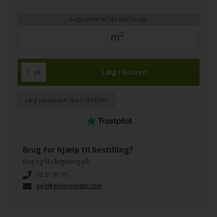
Angiv antal m² du skal bruge:
m²
pk
Læg vareprøve i kurv (30 DKK)
Brug for hjælp til bestilling?
Ring og få rådgivning på
52 51 90 15
salg@gulvexperten.com