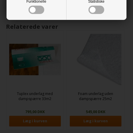
Funktionelle
Statistiske
Relaterede varer
Tuplex underlag med
Foam underlag uden
dampspærre 33m2
dampspærre 25m2
795,00 DKK
545,00 DKK