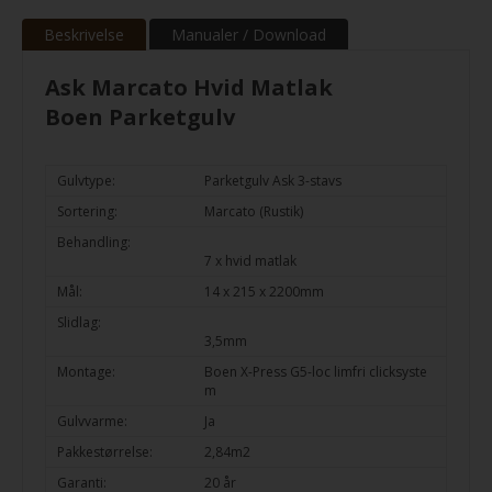
Beskrivelse
Manualer / Download
Ask Marcato Hvid Matlak
Boen Parketgulv
Gulvtype:
Parketgulv Ask 3-stavs
Sortering:
Marcato (Rustik)
Behandling:
7 x hvid matlak
Mål:
14 x 215 x 2200mm
Slidlag:
3,5mm
Montage:
Boen X-Press G5-loc limfri clicksyste
m
Gulvvarme:
Ja
Pakkestørrelse:
2,84m2
Garanti:
20 år