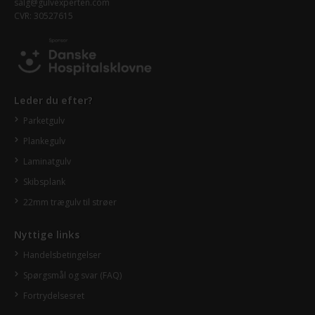
salg@gulvexperten.com
CVR: 30527615
Leder du efter?
Parketgulv
Plankegulv
Laminatgulv
Skibsplank
22mm trægulv til strøer
Nyttige links
Handelsbetingelser
Spørgsmål og svar (FAQ)
Fortrydelsesret