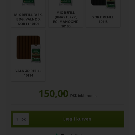
MIX REFILL
MIX REFILL (ASK,
(KNAST, FYR,
SORT REFILL
BØG, VALNØD,
EG, MAHOGNI)
10113
SORT) 10101
10100
VALNØD REFILL
10114
150,00
DKK inkl. moms
pk