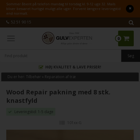
Sommer åbent på telefon mandag til torsdag kl. 9-12 uge 32. Mails
bliver besvaret hurtigst muligt alle uger. Forvent længere leveringstid
end normalt.
52 51 90 15
0
HØJ KVALITET & LAVE PRISER!
Du er her:
Tilbehør
»
Reparation af træ
Wood Repair pakning med 8 stk.
knastfyld
Leveringstid: 1-5 dage
101xx-G