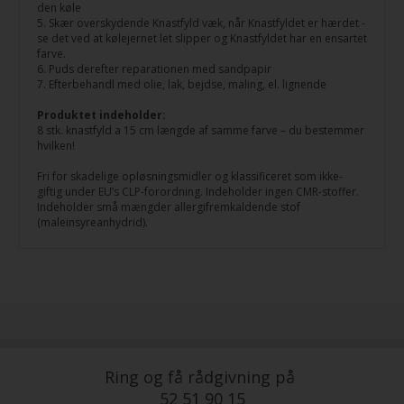
den køle
5. Skær overskydende Knastfyld væk, når Knastfyldet er hærdet -
se det ved at kølejernet let slipper og Knastfyldet har en ensartet
farve.
6. Puds derefter reparationen med sandpapir
7. Efterbehandl med olie, lak, bejdse, maling, el. lignende
Produktet indeholder:
8 stk. knastfyld a 15 cm længde af samme farve – du bestemmer
hvilken!
Fri for skadelige opløsningsmidler og klassificeret som ikke-
giftig under EU’s CLP-forordning. Indeholder ingen CMR-stoffer.
Indeholder små mængder allergifremkaldende stof
(maleinsyreanhydrid).
Ring og få rådgivning på
52 51 90 15