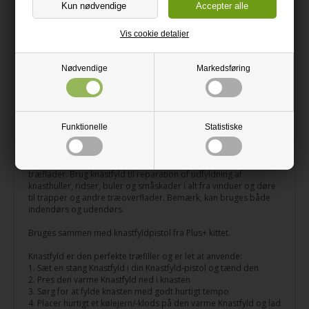
Perfekt til let udbedring af småskader i træoverflader
Vis cookie detaljer
Let at anvende – kun tre simple trin!
Har du fået en ridse i dit trægulv eller en mindre bule i døren?
Nødvendige
Markedsføring
Med Wood Repair knastfyld kan du nemt udbedre skader i
træoverflader, så de næsten bliver usynlige. Denne pakke
indeholder 8 stk. knastfyld af samme farve, så du har nok
knastfyld til flere reparationer af fx dit gulv eller dine møbler.
Perfekt, hvis du vil sikre dig, at du altid har den rigtige farve ved
Funktionelle
Statistiske
hånden til fremtidige reparationer.
Wood Repair knastfyld er velegnet til overfladebehandlede
træflader. Brug knastfyld til reparation of udfyldning af
knasthuller, ridser, buler og småskader i alt fra vinduer og døre
til trapper og andre træoverflader. Bemærk, kan bruges både
indendørs og udendørs.
Bruges sammen med knastfyldpistol fra Plus+ kittet.
Knastfyld er den perfekte træfiller og er let at anvende:
1. Sæt en stang Knastfyld i din Knastfyld-pistol og tænd den
2. Pres den varme Knastfyld ned i knasten
3. Sørg for at fylde knasten med godt hurtigt tempo
4. Placer hurtigt et kølejern/-klods på den varme Knastfyld og lad